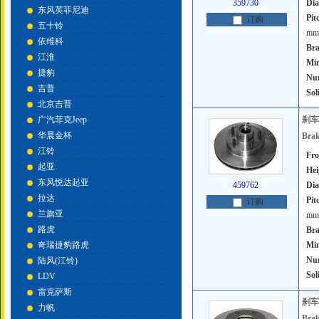
359730
Dia
东风英菲尼迪
Pit
订购
五十铃
mm
依维科
Bra
江淮
Mi
捷豹
Num
吉普
Sol
北京吉普
广汽菲克Jeep
刹车
华晨金杯
Brak
江铃
Fro
起亚
Hei
东风悦达起亚
459762
Dia
拉达
Pit
订购
兰旗亚
mm
路虎
Bra
奇瑞捷豹路虎
Mi
Num
陆风(江铃)
Sol
LDV
雷克萨斯
刹车
力帆
Brak