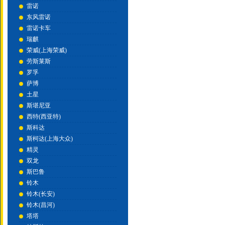
雷诺
东风雷诺
雷诺卡车
瑞麒
荣威(上海荣威)
劳斯莱斯
罗孚
萨博
土星
斯堪尼亚
西特(西亚特)
斯科达
斯柯达(上海大众)
精灵
双龙
斯巴鲁
铃木
铃木(长安)
铃木(昌河)
塔塔