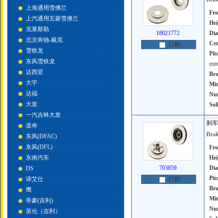
上海通用雪佛兰
Fro
上汽通用五菱雪佛兰
Hei
克莱斯勒
18021772
Dia
北京奔驰-戴克
Cen
订购
雪铁龙
Pit
东风雪铁龙
mm
达西亚
Bra
大宇
Mi
达福
Num
大发
Sol
一汽吉林大发
刹车
道奇
Brak
东风(DFAC)
东风(DFL)
Fro
东南汽车
Hei
703859
Dia
DS
Pit
谛艾仕
订购
Bra
鹰
Mi
帝豪(吉利)
Num
英伦（吉利）