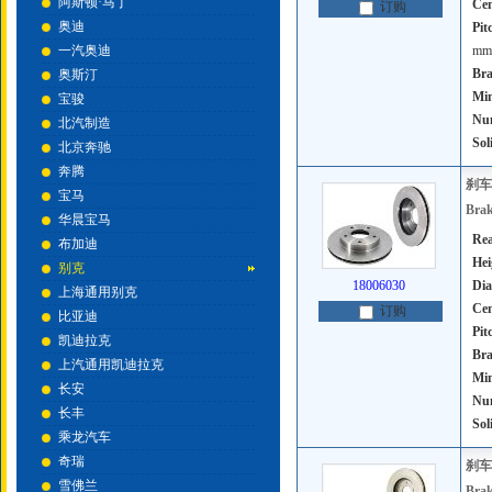
阿斯顿·马丁
Cen
订购
奥迪
Pit
一汽奥迪
mm
Bra
奥斯汀
Mi
宝骏
Num
北汽制造
Sol
北京奔驰
奔腾
刹车
宝马
Brak
华晨宝马
Rea
布加迪
Hei
别克
18006030
Dia
上海通用别克
Cen
订购
比亚迪
Pit
凯迪拉克
Bra
上汽通用凯迪拉克
Mi
长安
Num
长丰
Sol
乘龙汽车
奇瑞
刹车
雪佛兰
Brak