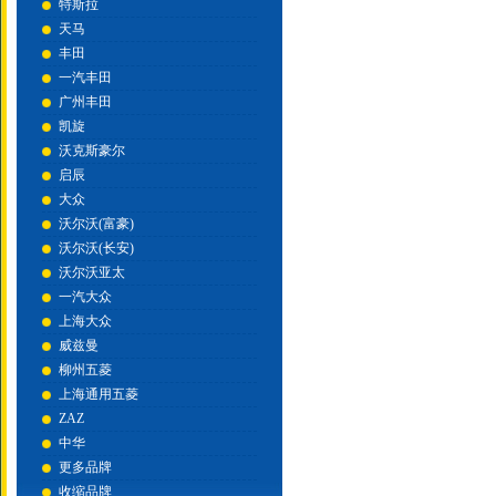
特斯拉
天马
丰田
一汽丰田
广州丰田
凯旋
沃克斯豪尔
启辰
大众
沃尔沃(富豪)
沃尔沃(长安)
沃尔沃亚太
一汽大众
上海大众
威兹曼
柳州五菱
上海通用五菱
ZAZ
中华
更多品牌
收缩品牌