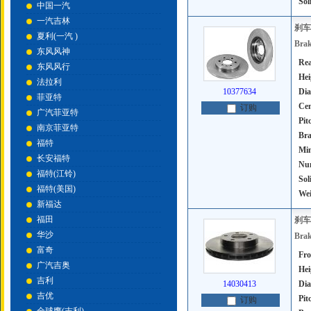
Sol
中国一汽
一汽吉林
刹车
夏利(一汽 )
Brak
东风风神
Rea
东风风行
Hei
法拉利
10377634
Dia
菲亚特
Cen
订购
广汽菲亚特
Pit
南京菲亚特
Bra
福特
Mi
长安福特
Num
福特(江铃)
Sol
福特(美国)
Wei
新福达
福田
刹车
华沙
Brak
富奇
Fro
广汽吉奥
Hei
吉利
14030413
Dia
吉优
Pit
订购