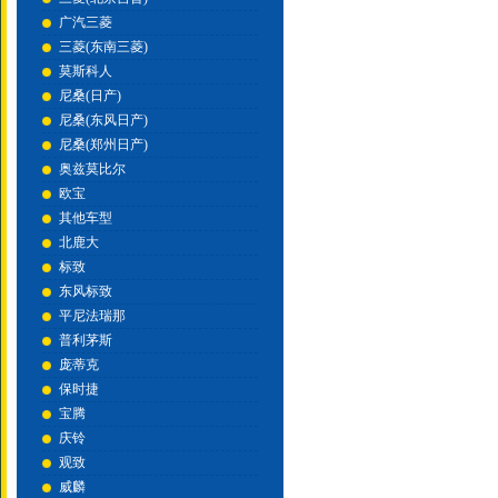
广汽三菱
三菱(东南三菱)
莫斯科人
尼桑(日产)
尼桑(东风日产)
尼桑(郑州日产)
奥兹莫比尔
欧宝
其他车型
北鹿大
标致
东风标致
平尼法瑞那
普利茅斯
庞蒂克
保时捷
宝腾
庆铃
观致
威麟