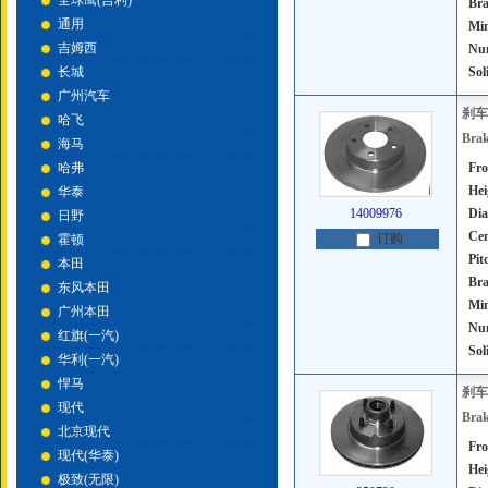
全球鹰(吉利)
Bra
通用
Mi
吉姆西
Num
长城
Sol
广州汽车
刹车
哈飞
Brak
海马
哈弗
Fro
Hei
华泰
14009976
Dia
日野
Cen
订购
霍顿
Pit
本田
Bra
东风本田
Mi
广州本田
Num
红旗(一汽)
Sol
华利(一汽)
悍马
刹车
现代
Brak
北京现代
Fro
现代(华泰)
Hei
极致(无限)