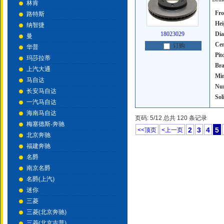
林肯
Fro
路特斯
Hei
纳智捷
18023029
Dia
曼
Cen
订购
华普
Pit
玛莎拉蒂
Bra
上汽大通
Mi
马自达
Num
长安马自达
Sol
一汽马自达
海南马自达
页码: 5/12 总共 120 条记录
梅塞德斯-奔驰
2
3
4
5
<<顶页
<上一页
北京奔驰
福建奔驰
名爵
南京名爵
名爵(上汽)
迷你
三菱
三菱(北京奔驰)
三菱(北京吉普)