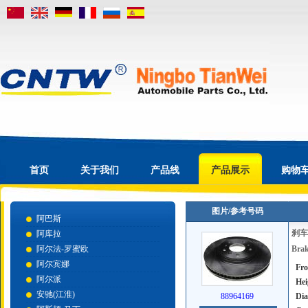
首页
关于我们
产品线
产品展示
购物
图片/参考号码
阿巴斯
刹车
阿库拉
阿尔法-罗蜜欧
Brak
阿尔宾娜
Fro
阿尔派
Hei
安驰(江淮)
88964169
Dia