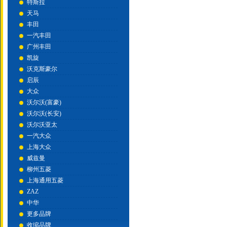
特斯拉
天马
丰田
一汽丰田
广州丰田
凯旋
沃克斯豪尔
启辰
大众
沃尔沃(富豪)
沃尔沃(长安)
沃尔沃亚太
一汽大众
上海大众
威兹曼
柳州五菱
上海通用五菱
ZAZ
中华
更多品牌
收缩品牌