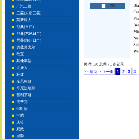
Dia
订购
广汽三菱
Cen
三菱(东南三菱)
Pit
莫斯科人
Bra
尼桑(日产)
Mi
尼桑(东风日产)
Num
尼桑(郑州日产)
Sol
奥兹莫比尔
Wei
欧宝
其他车型
页码: 1/8 总共 71 条记录
北鹿大
1
2
3
4
<<顶页
<上一页
标致
东风标致
平尼法瑞那
普利茅斯
庞蒂克
保时捷
宝腾
庆铃
观致
威麟