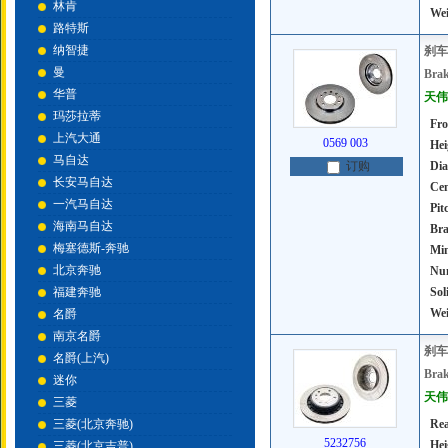
林肯
Wei
路特斯
纳智捷
刹车
曼
Brak
华普
天伟号
玛莎拉蒂
Fro
上汽大通
0569 003
Hei
马自达
Dia
订购
长安马自达
Cen
一汽马自达
Pit
海南马自达
Bra
梅塞德斯-奔驰
Mi
北京奔驰
Num
福建奔驰
Sol
Wei
名爵
南京名爵
刹车
名爵(上汽)
Brak
迷你
天伟号
三菱
三菱(北京奔驰)
Rea
5232756
Hei
三菱(北京吉普)