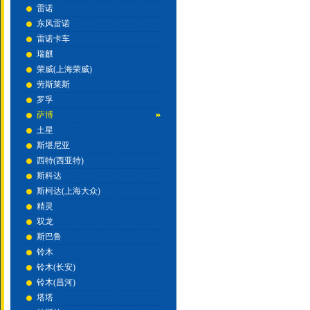
雷诺
东风雷诺
雷诺卡车
瑞麒
荣威(上海荣威)
劳斯莱斯
罗孚
萨博
土星
斯堪尼亚
西特(西亚特)
斯科达
斯柯达(上海大众)
精灵
双龙
斯巴鲁
铃木
铃木(长安)
铃木(昌河)
塔塔