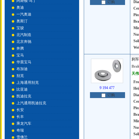
阿斯顿·马丁
Dia
订购
奥迪
Cen
一汽奥迪
Pit
奥斯汀
Bra
宝骏
Mi
Num
北汽制造
Sol
北京奔驰
Wei
奔腾
宝马
刹车
华晨宝马
Brak
布加迪
天伟号
别克
Fro
上海通用别克
9 194 477
Hei
比亚迪
Dia
订购
凯迪拉克
Cen
上汽通用凯迪拉克
Pit
长安
Bra
长丰
Mi
乘龙汽车
Num
奇瑞
Sol
雪佛兰