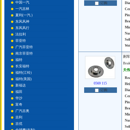
中国一汽
Dia
订购
一汽吉林
Cen
夏利(一汽 )
Pit
Bra
东风风神
Mi
东风风行
Num
法拉利
Sol
菲亚特
Wei
广汽菲亚特
南京菲亚特
刹车
福特
Brak
长安福特
天伟号
福特(江铃)
Rea
福特(美国)
0569 115
Hei
新福达
Dia
订购
福田
Cen
华沙
Pit
富奇
Bra
广汽吉奥
Mi
吉利
Num
吉优
Sol