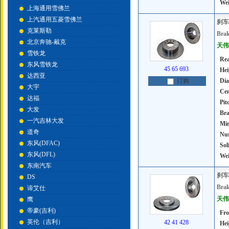
Wei
上海通用雪佛兰
上汽通用五菱雪佛兰
刹车
克莱斯勒
Brak
北京奔驰-戴克
天伟号
雪铁龙
Rea
东风雪铁龙
45 65 693
Hei
达西亚
Dia
订购
大宇
Cen
达福
Pit
大发
Bra
一汽吉林大发
Mi
道奇
Num
东风(DFAC)
Sol
东风(DFL)
Wei
东南汽车
刹车
DS
Brak
谛艾仕
天伟号
鹰
帝豪(吉利)
Fro
英伦（吉利）
42 41 428
Hei