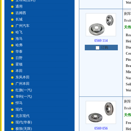
全球鹰(吉利)
Wei
通用
吉姆西
刹车
长城
Brak
广州汽车
天伟号
哈飞
Rea
海马
0569 114
Hei
哈弗
Dia
订购
华泰
Cen
日野
Pit
霍顿
Bra
本田
Mi
东风本田
Num
广州本田
Sol
红旗(一汽)
Wei
华利(一汽)
刹车
悍马
Brak
现代
天伟号
北京现代
现代(华泰)
Fro
0569 056
极致(无限)
Hei