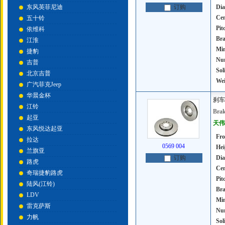
东风英菲尼迪
Dia
订购
Cen
五十铃
Pit
依维科
Bra
江淮
Mi
捷豹
Num
吉普
Sol
北京吉普
Wei
广汽菲克Jeep
华晨金杯
刹车
江铃
Brak
起亚
天伟号
东风悦达起亚
Fro
拉达
0569 004
Hei
兰旗亚
Dia
订购
路虎
Cen
奇瑞捷豹路虎
Pit
陆风(江铃)
Bra
LDV
Mi
雷克萨斯
Num
力帆
Sol