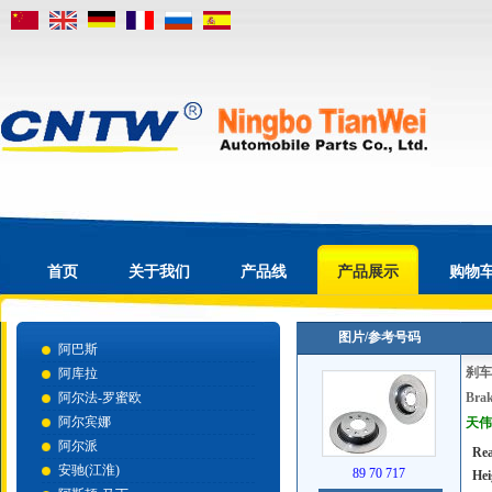
首页
关于我们
产品线
产品展示
购物
图片/参考号码
阿巴斯
刹车
阿库拉
阿尔法-罗蜜欧
Brak
阿尔宾娜
天伟号
阿尔派
Rea
安驰(江淮)
89 70 717
Hei