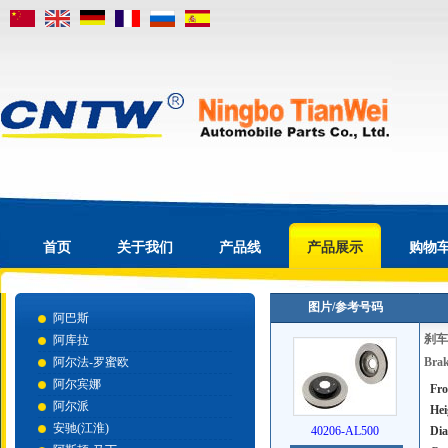
首页
关于我们
产品线
产品展示
购物
图片/参考号码
阿巴斯
刹车
阿库拉
阿尔法-罗蜜欧
Brak
阿尔宾娜
Fro
阿尔派
Hei
安驰(江淮)
40206-AL500
Dia