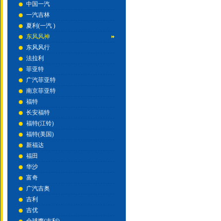
中国一汽
一汽吉林
夏利(一汽 )
东风风神
东风风行
法拉利
菲亚特
广汽菲亚特
南京菲亚特
福特
长安福特
福特(江铃)
福特(美国)
新福达
福田
华沙
富奇
广汽吉奥
吉利
吉优