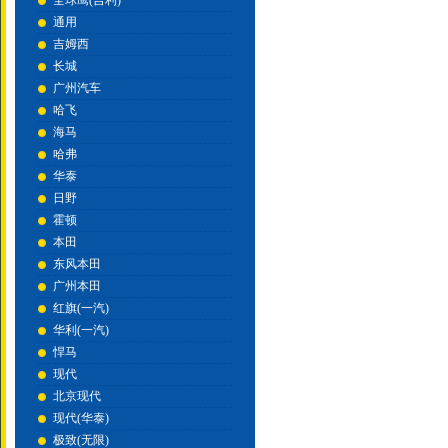
全球鹰(吉利)
通用
吉姆西
长城
广州汽车
哈飞
海马
哈弗
华泰
日野
霍顿
本田
东风本田
广州本田
红旗(一汽)
华利(一汽)
悍马
现代
北京现代
现代(华泰)
极致(无限)