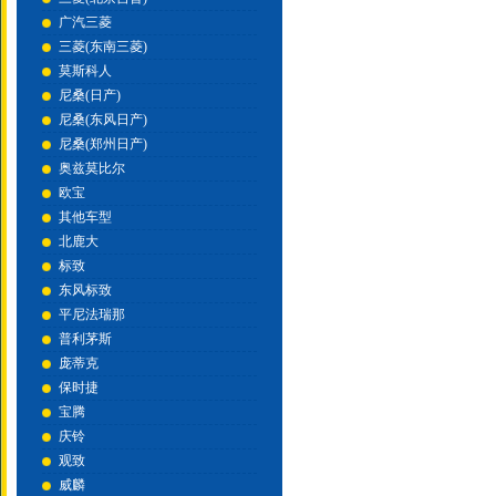
广汽三菱
三菱(东南三菱)
莫斯科人
尼桑(日产)
尼桑(东风日产)
尼桑(郑州日产)
奥兹莫比尔
欧宝
其他车型
北鹿大
标致
东风标致
平尼法瑞那
普利茅斯
庞蒂克
保时捷
宝腾
庆铃
观致
威麟