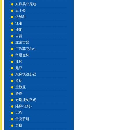
东风英菲尼迪
五十铃
依维科
江淮
捷豹
吉普
北京吉普
广汽菲克Jeep
华晨金杯
江铃
起亚
东风悦达起亚
拉达
兰旗亚
路虎
奇瑞捷豹路虎
陆风(江铃)
LDV
雷克萨斯
力帆