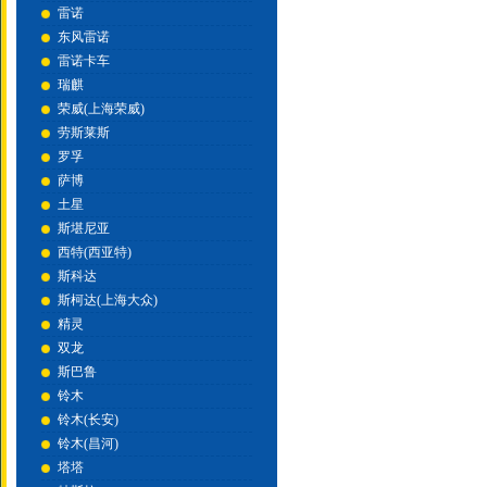
雷诺
东风雷诺
雷诺卡车
瑞麒
荣威(上海荣威)
劳斯莱斯
罗孚
萨博
土星
斯堪尼亚
西特(西亚特)
斯科达
斯柯达(上海大众)
精灵
双龙
斯巴鲁
铃木
铃木(长安)
铃木(昌河)
塔塔