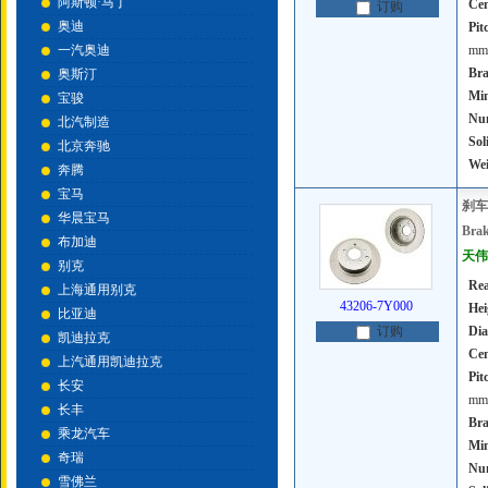
阿斯顿·马丁
Cen
订购
奥迪
Pit
一汽奥迪
mm
Bra
奥斯汀
Mi
宝骏
Num
北汽制造
Sol
北京奔驰
Wei
奔腾
宝马
刹车
华晨宝马
Brak
布加迪
天伟号
别克
Rea
上海通用别克
43206-7Y000
Hei
比亚迪
Dia
订购
凯迪拉克
Cen
上汽通用凯迪拉克
Pit
长安
mm
长丰
Bra
乘龙汽车
Mi
奇瑞
Num
雪佛兰