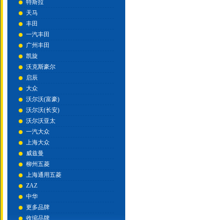
特斯拉
天马
丰田
一汽丰田
广州丰田
凯旋
沃克斯豪尔
启辰
大众
沃尔沃(富豪)
沃尔沃(长安)
沃尔沃亚太
一汽大众
上海大众
威兹曼
柳州五菱
上海通用五菱
ZAZ
中华
更多品牌
收缩品牌