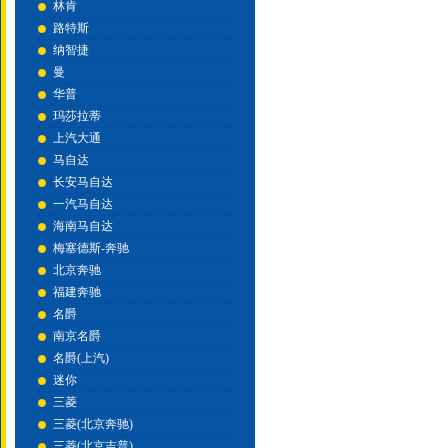
林肯
路特斯
纳智捷
曼
华普
玛莎拉蒂
上汽大通
马自达
长安马自达
一汽马自达
海南马自达
梅塞德斯-奔驰
北京奔驰
福建奔驰
名爵
南京名爵
名爵(上汽)
迷你
三菱
三菱(北京奔驰)
三菱(北京吉普)