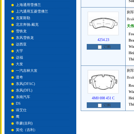
Sol
上海通用雪佛兰
上汽通用五菱雪佛兰
刹车
克莱斯勒
Brak
北京奔驰-戴克
天伟号
雪铁龙
Fro
东风雪铁龙
4254.23
Bra
达西亚
Wi
订购
大宇
Hei
达福
Thi
大发
一汽吉林大发
刹车
道奇
Brak
东风(DFAC)
Rea
东风(DFL)
Wi
东南汽车
4M0 698 451 C
Hei
DS
Thi
订购
谛艾仕
鹰
帝豪(吉利)
英伦（吉利）