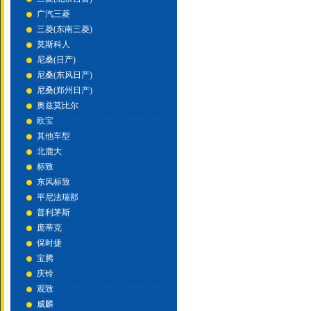
广汽三菱
三菱(东南三菱)
莫斯科人
尼桑(日产)
尼桑(东风日产)
尼桑(郑州日产)
奥兹莫比尔
欧宝
其他车型
北鹿大
标致
东风标致
平尼法瑞那
普利茅斯
庞蒂克
保时捷
宝腾
庆铃
观致
威麟