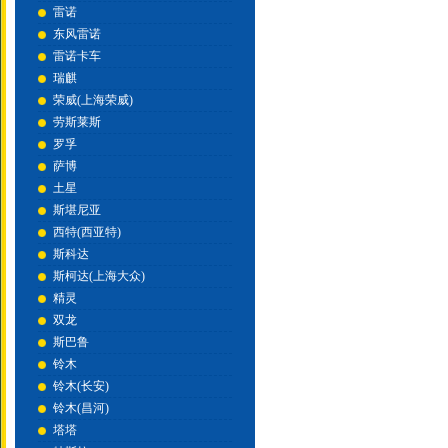
雷诺
东风雷诺
雷诺卡车
瑞麒
荣威(上海荣威)
劳斯莱斯
罗孚
萨博
土星
斯堪尼亚
西特(西亚特)
斯科达
斯柯达(上海大众)
精灵
双龙
斯巴鲁
铃木
铃木(长安)
铃木(昌河)
塔塔