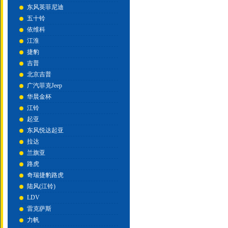
东风英菲尼迪
五十铃
依维科
江淮
捷豹
吉普
北京吉普
广汽菲克Jeep
华晨金杯
江铃
起亚
东风悦达起亚
拉达
兰旗亚
路虎
奇瑞捷豹路虎
陆风(江铃)
LDV
雷克萨斯
力帆