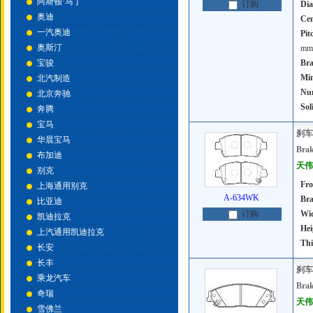
阿斯顿·马丁
Dia
订购
奥迪
Cen
一汽奥迪
Pit
奥斯汀
mm
宝骏
Bra
Mi
北汽制造
Num
北京奔驰
Sol
奔腾
宝马
刹车
华晨宝马
Brak
布加迪
天伟号
别克
Fro
上海通用别克
A-634WK
Bra
比亚迪
Wi
订购
凯迪拉克
Hei
上汽通用凯迪拉克
Thi
长安
长丰
刹车
乘龙汽车
Brak
奇瑞
天伟号
雪佛兰