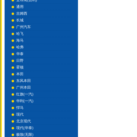
全球鹰(吉利)
通用
吉姆西
长城
广州汽车
哈飞
海马
哈弗
华泰
日野
霍顿
本田
东风本田
广州本田
红旗(一汽)
华利(一汽)
悍马
现代
北京现代
现代(华泰)
极致(无限)