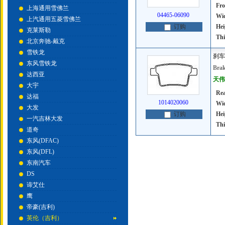
Fro
上海通用雪佛兰
04465-06090
Wi
上汽通用五菱雪佛兰
Hei
订购
克莱斯勒
Thi
北京奔驰-戴克
雪铁龙
刹车
东风雪铁龙
Brak
达西亚
天伟号
大宇
Rea
达福
1014020060
Wi
大发
Hei
订购
一汽吉林大发
Thi
道奇
东风(DFAC)
东风(DFL)
东南汽车
DS
谛艾仕
鹰
帝豪(吉利)
英伦（吉利）