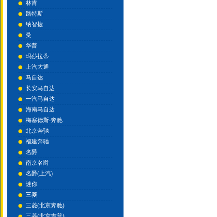
林肯
路特斯
纳智捷
曼
华普
玛莎拉蒂
上汽大通
马自达
长安马自达
一汽马自达
海南马自达
梅塞德斯-奔驰
北京奔驰
福建奔驰
名爵
南京名爵
名爵(上汽)
迷你
三菱
三菱(北京奔驰)
三菱(北京吉普)