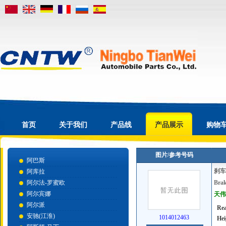
首页
关于我们
产品线
产品展示
购物
图片/参考号码
阿巴斯
刹车
阿库拉
阿尔法-罗蜜欧
Brak
阿尔宾娜
天伟号
阿尔派
Rea
安驰(江淮)
1014012463
Hei