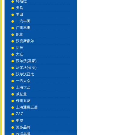
特斯拉
天马
丰田
一汽丰田
广州丰田
凯旋
沃克斯豪尔
启辰
大众
沃尔沃(富豪)
沃尔沃(长安)
沃尔沃亚太
一汽大众
上海大众
威兹曼
柳州五菱
上海通用五菱
ZAZ
中华
更多品牌
收缩品牌