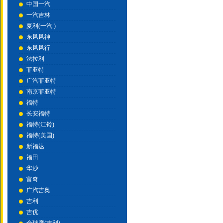
中国一汽
一汽吉林
夏利(一汽 )
东风风神
东风风行
法拉利
菲亚特
广汽菲亚特
南京菲亚特
福特
长安福特
福特(江铃)
福特(美国)
新福达
福田
华沙
富奇
广汽吉奥
吉利
吉优