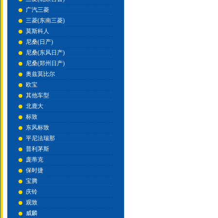
广汽三菱
三菱(东南三菱)
莫斯科人
尼桑(日产)
尼桑(东风日产)
尼桑(郑州日产)
奥兹莫比尔
欧宝
其他车型
北鹿大
标致
东风标致
平尼法瑞那
普利茅斯
庞蒂克
保时捷
宝腾
庆铃
观致
威麟