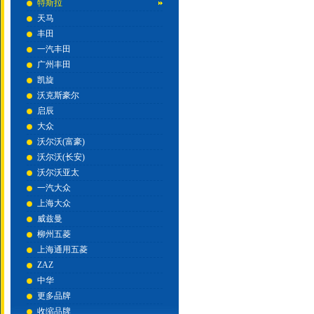
特斯拉
天马
丰田
一汽丰田
广州丰田
凯旋
沃克斯豪尔
启辰
大众
沃尔沃(富豪)
沃尔沃(长安)
沃尔沃亚太
一汽大众
上海大众
威兹曼
柳州五菱
上海通用五菱
ZAZ
中华
更多品牌
收缩品牌