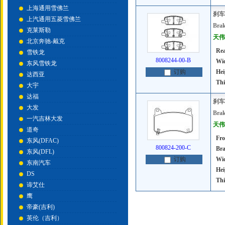
上海通用雪佛兰
刹车
上汽通用五菱雪佛兰
Brak
克莱斯勒
天伟号
北京奔驰-戴克
Rea
雪铁龙
8008244-00-B
Wi
东风雪铁龙
Hei
订购
达西亚
Thi
大宇
达福
刹车
大发
Brak
一汽吉林大发
天伟号
道奇
Fro
东风(DFAC)
800824-200-C
Bra
东风(DFL)
Wi
订购
东南汽车
Hei
DS
Thi
谛艾仕
鹰
帝豪(吉利)
英伦（吉利）