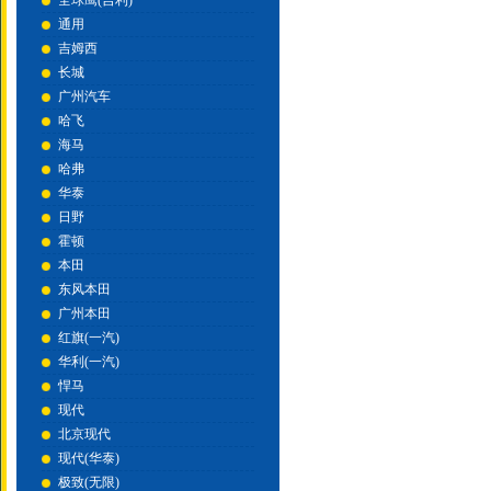
全球鹰(吉利)
通用
吉姆西
长城
广州汽车
哈飞
海马
哈弗
华泰
日野
霍顿
本田
东风本田
广州本田
红旗(一汽)
华利(一汽)
悍马
现代
北京现代
现代(华泰)
极致(无限)