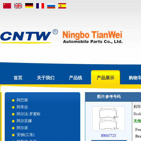
首页
关于我们
产品线
产品展示
购物
图片/参考号码
阿巴斯
刹车
阿库拉
阿尔法-罗蜜欧
Brak
阿尔宾娜
天伟号
阿尔派
Fro
安驰(江淮)
89047725
Bra