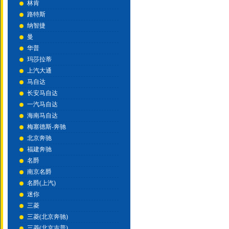
林肯
路特斯
纳智捷
曼
华普
玛莎拉蒂
上汽大通
马自达
长安马自达
一汽马自达
海南马自达
梅塞德斯-奔驰
北京奔驰
福建奔驰
名爵
南京名爵
名爵(上汽)
迷你
三菱
三菱(北京奔驰)
三菱(北京吉普)