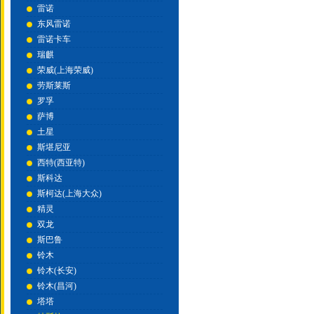
雷诺
东风雷诺
雷诺卡车
瑞麒
荣威(上海荣威)
劳斯莱斯
罗孚
萨博
土星
斯堪尼亚
西特(西亚特)
斯科达
斯柯达(上海大众)
精灵
双龙
斯巴鲁
铃木
铃木(长安)
铃木(昌河)
塔塔