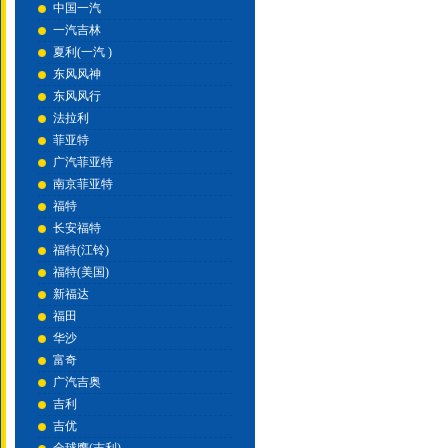
中国一汽
一汽吉林
夏利(一汽 )
东风风神
东风风行
法拉利
菲亚特
广汽菲亚特
南京菲亚特
福特
长安福特
福特(江铃)
福特(美国)
新福达
福田
华沙
富奇
广汽吉奥
吉利
吉优