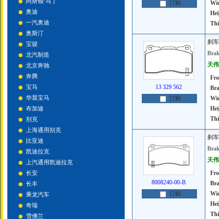
阿斯顿·马丁
Wi
订购
奥迪
Hei
一汽奥迪
Thi
奥斯汀
刹车
宝骏
Brak
北汽制造
天伟号
北京奔驰
奔腾
Fro
宝马
13 329 562
Bra
华晨宝马
Wi
订购
布加迪
Hei
Thi
别克
上海通用别克
刹车
比亚迪
Brak
凯迪拉克
天伟号
上汽通用凯迪拉克
长安
Fro
8008240-00-B
Bra
长丰
Wi
订购
乘龙汽车
Hei
奇瑞
Thi
雪佛兰